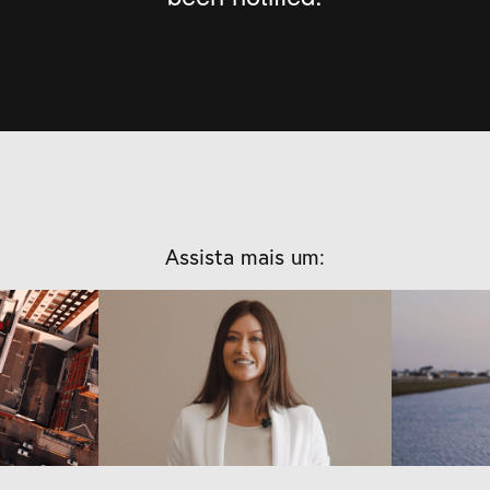
Assista mais um:
ora 
Dorata 
ce
Empreendimentos - 
Empr
Seasons | 
Apresentação
A