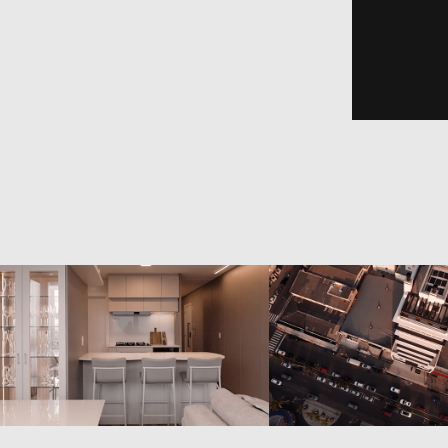
Constrular Construtora 
Constrular Construt
- Tonho 601
- Tonho Residen