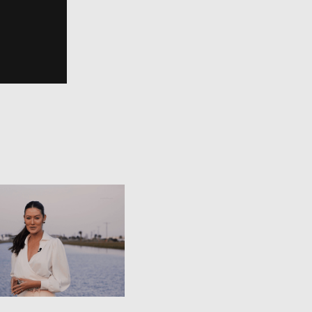
Dorata 
eendimentos - 
Seasons | 
presentação