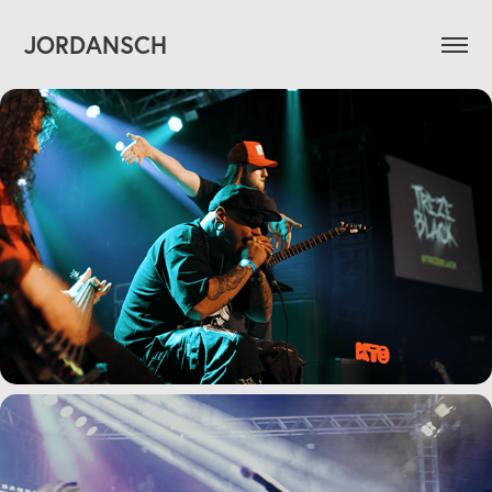
JORDANSCH
Treze Black - S.O.N.O. | Bar Opinião