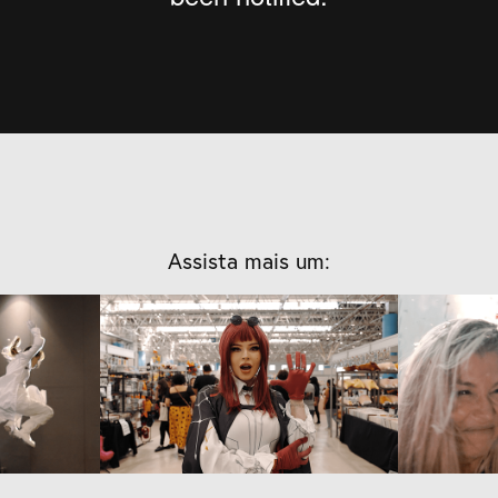
Assista mais um:
Dreamfest - 
Auxili
02
Aftermovie Dia 01