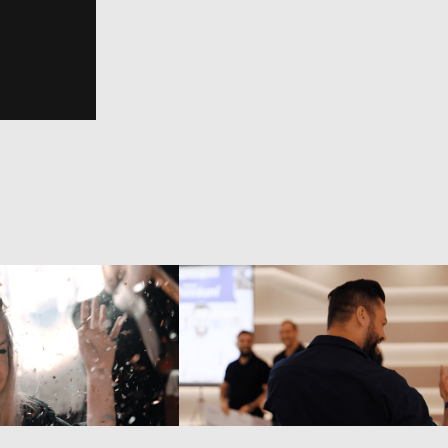
adora Predial - 
Dorata 
Top 10
Empreendimentos - 
Coquetel Seasons