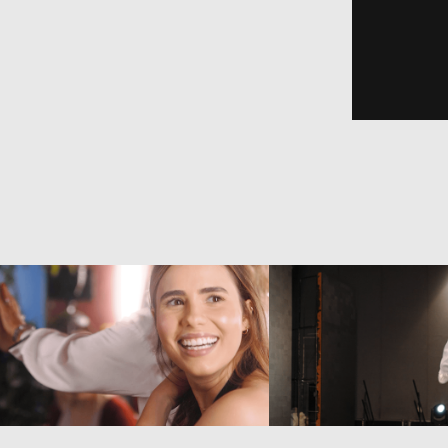
Art Pop Beauty House 
Dreamfest - 
- Open House A
Aftermovie Dia 