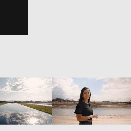
Dorata 
Dorata 
eendimentos - 
Empreendimentos - 
s | Maio de 2024
Seasons | Março/2024