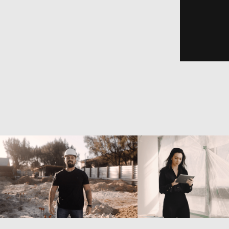
Dorata 
Simone Velho 
Empreendimentos - 
Arquitetura - 
Seasons | 
Acompanhamento 
Outubro/2024
Obra