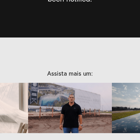
Assista mais um:
Dorata 
Empreendimentos - 
Empr
de 
Seasons | Abril/2024
Season